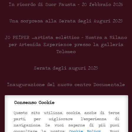
In ricordo di Suor Fausta – 20 febbraio 2026
Una sorpresa alla Serata degli Auguri 2025
JO PEIPER …artista eclèttico – Mostra a Milano
per Artemida Experience presso la galleria
Tolomeo
Serata degli auguri 2025
Inaugurazione del nuovo centro Documentale
SEGUICI SUI SOCIAL
Consenso Cookie
Questo sito utilizza cookie, anche di terze
parti, per migliorare l'esperienza di
navigazione. Se vuoi saperne di più puoi
consultare la nostra
Cookie Policy
. Puoi