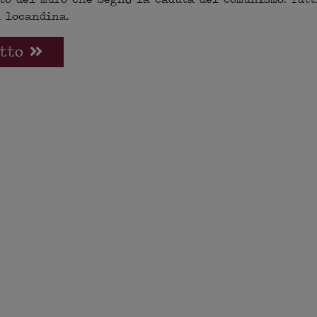
 locandina.
utto