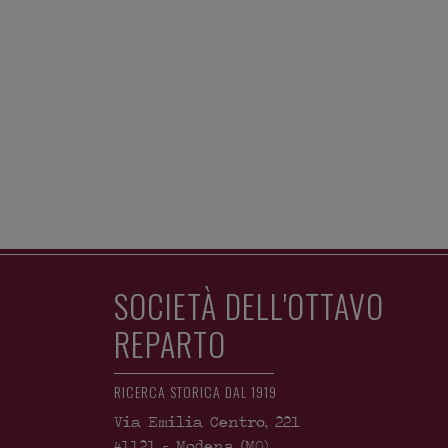
SOCIETÀ DELL'OTTAVO
REPARTO
RICERCA STORICA DAL 1919
Via Emilia Centro, 221
41121
-
Modena
(MO)