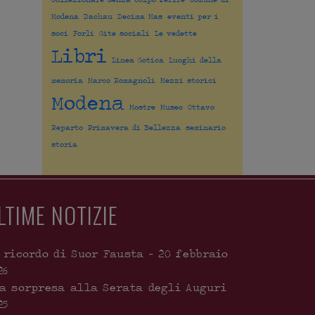
Modena
Dachau
Decima Mas
eventi per i
soci
Forli
Gite sociali
Le vedette
Libri
Linea Gotica
Luoghi della
memoria
Marco Romagnoli
Mezzi storici
Modena
Mostre
Museo
Ottavo
Reparto
Primavera di Bellezza
seminario
storia
LTIME NOTIZIE
 ricordo di Suor Fausta – 20 febbraio
26
a sorpresa alla Serata degli Auguri
25