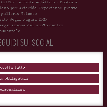
 PEIPER …artista eclèttico – Mostra a
lano per Artemida Experience presso
 galleria Tolomeo
rata degli auguri 2025
augurazione del nuovo centro
cumentale
EGUICI SUI SOCIAL
Accetta tutto
lo obbligatori
Personalizza