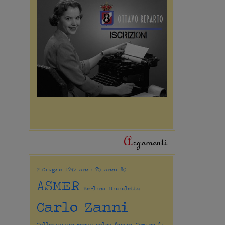
Argomenti
2 Giugno
1945
anni 70
anni 80
ASMER
Berlino
Bicicletta
Carlo Zanni
Collezionare senza colpo ferire
Comune di