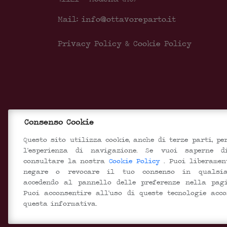
Mail: info@ottavoreparto.it
Privacy Policy & Cookie Policy
Consenso Cookie
Questo sito utilizza cookie, anche di terze parti, pe
l'esperienza di navigazione. Se vuoi saperne 
consultare la nostra
Cookie Policy
. Puoi liberamen
negare o revocare il tuo consenso in qualsia
accedendo al pannello delle preferenze nella pagi
Puoi acconsentire all'uso di queste tecnologie acc
questa informativa.