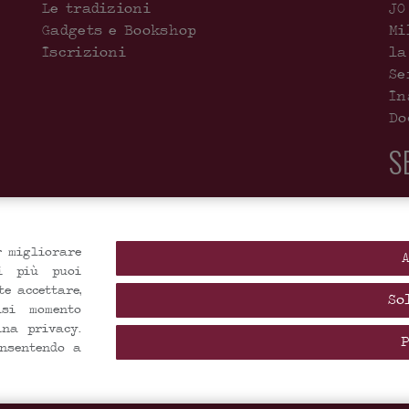
Le tradizioni
JO
Gadgets e Bookshop
Mi
Iscrizioni
la
Se
In
Do
S
r migliorare
di più puoi
- Museo Accreditato -
te accettare,
So
si momento
na privacy.
onsentendo a