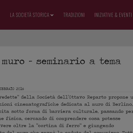
LA SOCIETÀ STORICA
TRADIZIONI
INIZIATIVE & EVENTI
 muro – seminario a tema
EBBRAIO 2016
vedette” della Società dell’Ottavo Reparto propone 
zioni cinematografiche dedicata al muro di Berlino,
ita sotto forma di barriera culturale, passando pe
e fisica, cercando di comprendere cosa potesse
vere oltre la “cortina di ferro” e giungendo
to del muro che segnò la caduta del comunismo. Tutt