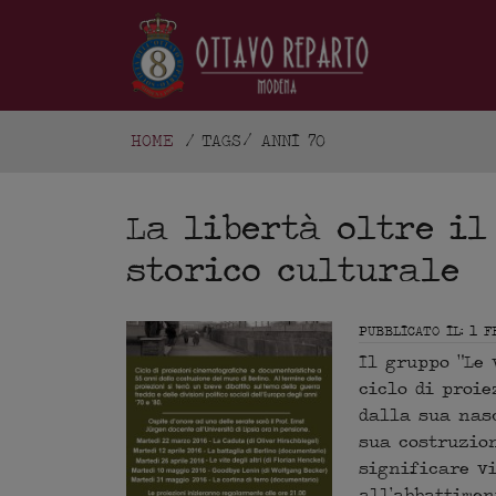
HOME
/
TAGS
ANNI 70
La libertà oltre il
storico culturale
PUBBLICATO IL: 1 F
Il gruppo “Le 
ciclo di proie
dalla sua nasc
sua costruzion
significare vi
all’abbattimen