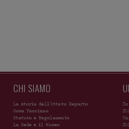
CHI SIAMO
U
La storia dell’Ottavo Reparto
In
Cosa Facciamo
20
Statuto e Regolamento
Un
La Sede e il Museo
20