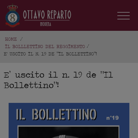
HOME
/
IL BOLLLETTINO DEL REGGIMENTO
E' USCITO IL N. 19 DE "IL BOLLETTINO"!
E’ uscito il n. 19 de “Il
Bollettino”!