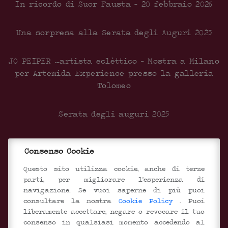
In ricordo di Suor Fausta – 20 febbraio 2026
Una sorpresa alla Serata degli Auguri 2025
JO PEIPER …artista eclèttico – Mostra a Milano
per Artemida Experience presso la galleria
Tolomeo
Serata degli auguri 2025
Inaugurazione del nuovo centro Documentale
Consenso Cookie
SEGUICI SUI SOCIAL
Questo sito utilizza cookie, anche di terze
parti, per migliorare l'esperienza di
navigazione. Se vuoi saperne di più puoi
consultare la nostra
Cookie Policy
. Puoi
liberamente accettare, negare o revocare il tuo
consenso in qualsiasi momento accedendo al