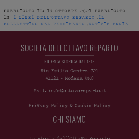
PUBBLICATO IL: 15 OTTOBRE 2021
PUBBLICATO
IN:
I LIBRI DELL'OTTAVO REPARTO
,
IL
BOLLLETTINO DEL REGGIMENTO
,
NOTIZIE VARIE
SOCIETÀ DELL'OTTAVO REPARTO
RICERCA STORICA DAL 1919
Via Emilia Centro, 221
41121
-
Modena
(MO)
Mail: info@ottavoreparto.it
Privacy Policy & Cookie Policy
CHI SIAMO
La storia dell’Ottavo Reparto