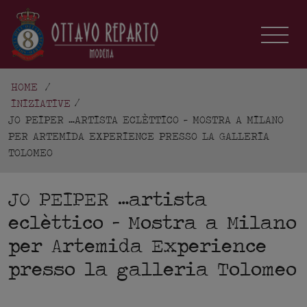
HOME
/
INIZIATIVE
JO PEIPER …ARTISTA ECLÈTTICO - MOSTRA A MILANO
PER ARTEMIDA EXPERIENCE PRESSO LA GALLERIA
TOLOMEO
JO PEIPER …artista
eclèttico – Mostra a Milano
per Artemida Experience
presso la galleria Tolomeo