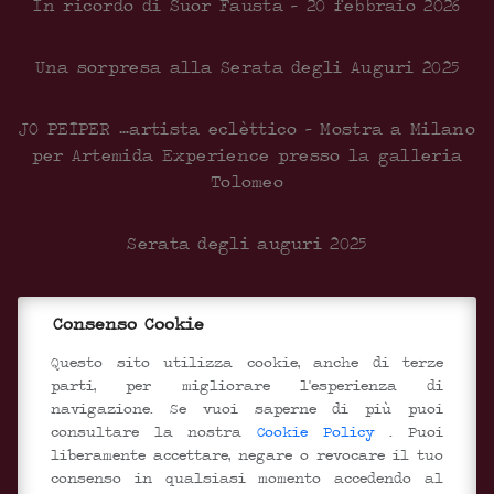
In ricordo di Suor Fausta – 20 febbraio 2026
Una sorpresa alla Serata degli Auguri 2025
JO PEIPER …artista eclèttico – Mostra a Milano
per Artemida Experience presso la galleria
Tolomeo
Serata degli auguri 2025
Inaugurazione del nuovo centro Documentale
Consenso Cookie
SEGUICI SUI SOCIAL
Questo sito utilizza cookie, anche di terze
parti, per migliorare l'esperienza di
navigazione. Se vuoi saperne di più puoi
consultare la nostra
Cookie Policy
. Puoi
liberamente accettare, negare o revocare il tuo
consenso in qualsiasi momento accedendo al