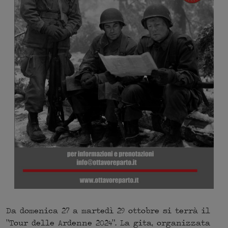
Da domenica 27 a martedì 29 ottobre si terrà il
“Tour delle Ardenne 2024”. La gita, organizzata