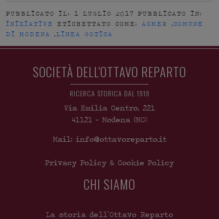
PUBBLICATO IL: 1 LUGLIO 2017
PUBBLICATO IN:
INIZIATIVE
ETICHETTATO COME:
ASMER
,
COMUNE
DI MODENA
,
LINEA GOTICA
SOCIETÀ DELL'OTTAVO REPARTO
RICERCA STORICA DAL 1919
Via Emilia Centro, 221
41121
-
Modena
(MO)
Mail: info@ottavoreparto.it
Privacy Policy & Cookie Policy
CHI SIAMO
La storia dell’Ottavo Reparto