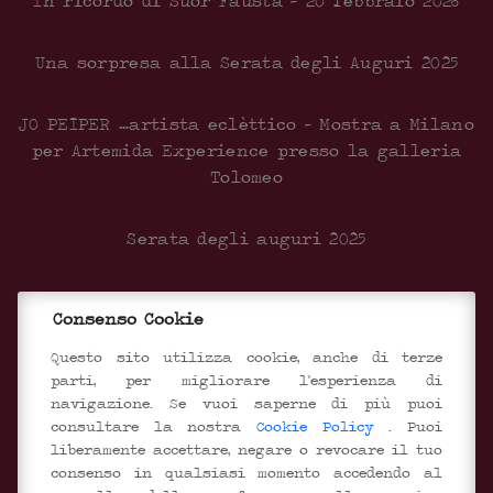
In ricordo di Suor Fausta – 20 febbraio 2026
Una sorpresa alla Serata degli Auguri 2025
JO PEIPER …artista eclèttico – Mostra a Milano
per Artemida Experience presso la galleria
Tolomeo
Serata degli auguri 2025
Inaugurazione del nuovo centro Documentale
Consenso Cookie
SEGUICI SUI SOCIAL
Questo sito utilizza cookie, anche di terze
parti, per migliorare l'esperienza di
navigazione. Se vuoi saperne di più puoi
consultare la nostra
Cookie Policy
. Puoi
liberamente accettare, negare o revocare il tuo
consenso in qualsiasi momento accedendo al