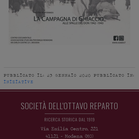
PUBBLICATO IL: 23 GENNAIO 2020
PUBBLICATO IN:
INIZIATIVE
SOCIETÀ DELL'OTTAVO REPARTO
RICERCA STORICA DAL 1919
Via Emilia Centro, 221
41121
-
Modena
(MO)