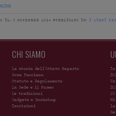
NLINE
O IL: 5 NOVEMBRE 2014
PUBBLICATO IN:
I LIBRI DE
CHI SIAMO
U
La storia dell’Ottavo Reparto
In
Cosa Facciamo
20
Statuto e Regolamento
Un
La Sede e il Museo
20
Le tradizioni
JO
Gadgets e Bookshop
Mi
Iscrizioni
la
Se