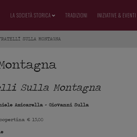
LA SOCIETÀ STORICA
TRADIZIONI
INIZIATIVE & EVENTI
FRATELLI SULLA MONTAGNA
 Montagna
elli Sulla Montagna
niele Amicarella – Giovanni Sulla
copertina € 15,00
le