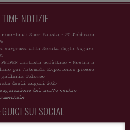
LTIME NOTIZIE
 ricordo di Suor Fausta – 20 febbraio
26
a sorpresa alla Serata degli Auguri
25
 PEIPER …artista eclèttico – Mostra a
lano per Artemida Experience presso
 galleria Tolomeo
rata degli auguri 2025
augurazione del nuovo centro
cumentale
EGUICI SUI SOCIAL