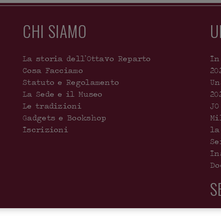
CHI SIAMO
U
La storia dell’Ottavo Reparto
In
Cosa Facciamo
20
Statuto e Regolamento
Un
La Sede e il Museo
20
Le tradizioni
JO
Gadgets e Bookshop
Mi
Iscrizioni
la
Se
In
Do
S