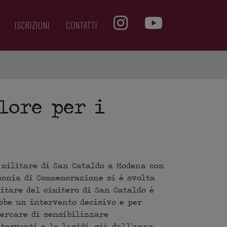
ISCRIZIONI
CONTATTI
lore per i
 militare di San Cataldo a Modena con
monia di Commemorazione si è svolta
itare del cimitero di San Cataldo è
bbe un intervento decisivo e per
cercare di sensibilizzare
nterventi e le lapidi, già dall’anno