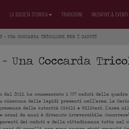
LA SOCIETÀ STORICA
TRADIZIONI
INIZIATIVE & EVENTI
2 – UNA COCCARDA TRICOLORE PER I CADUTI
 – Una Coccarda Trico
 dal 2018, ha commemorato i 957 caduti della quadra
u ciascuna delle lapidi presenti nell’area. La Ceri
resenza delle Autorità Civili e Militari. L’area mil
e ormai da anni è divenuto irreversibile. Occorrere
 parenti dei caduti e della cittadinanza tutta nel 
 5 anni di appelli, non sono ancora stati eseguiti i