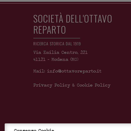
SOCIETÀ DELL'OTTAVO
REPARTO
RICERCA STORICA DAL 1919
Via Emilia Centro, 221
41121
-
Modena
(MO)
Mail: info@ottavoreparto.it
Privacy Policy & Cookie Policy
Consenso Cookie