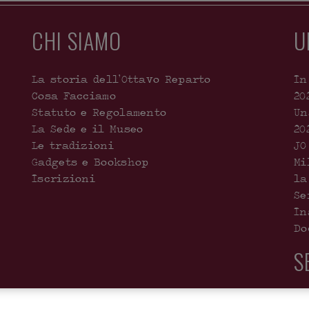
CHI SIAMO
U
La storia dell’Ottavo Reparto
In
Cosa Facciamo
20
Statuto e Regolamento
Un
La Sede e il Museo
20
Le tradizioni
JO
Gadgets e Bookshop
Mi
Iscrizioni
la
Se
In
Do
S