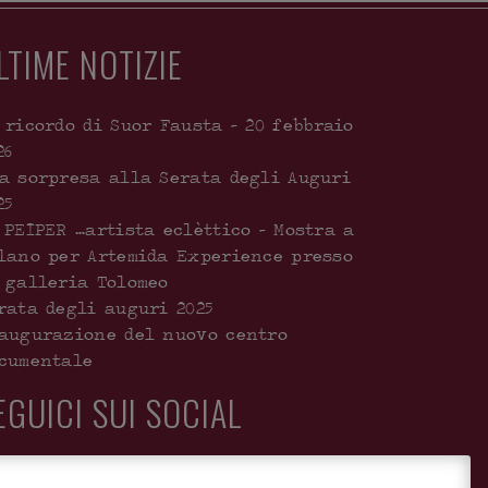
LTIME NOTIZIE
 ricordo di Suor Fausta – 20 febbraio
26
a sorpresa alla Serata degli Auguri
25
 PEIPER …artista eclèttico – Mostra a
lano per Artemida Experience presso
 galleria Tolomeo
rata degli auguri 2025
augurazione del nuovo centro
cumentale
EGUICI SUI SOCIAL