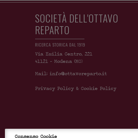
SOCIETÀ DELL'OTTAVO
REPARTO
RICERCA STORICA DAL 1919
Via Emilia Centro, 221
41121
-
Modena
(MO)
Mail: info@ottavoreparto.it
Privacy Policy & Cookie Policy
Consenso Cookie