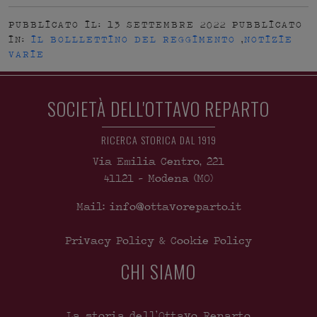
PUBBLICATO IL: 13 SETTEMBRE 2022
PUBBLICATO
IN:
IL BOLLLETTINO DEL REGGIMENTO
,
NOTIZIE
VARIE
SOCIETÀ DELL'OTTAVO REPARTO
RICERCA STORICA DAL 1919
Via Emilia Centro, 221
41121
-
Modena
(MO)
Mail: info@ottavoreparto.it
Privacy Policy & Cookie Policy
CHI SIAMO
La storia dell’Ottavo Reparto