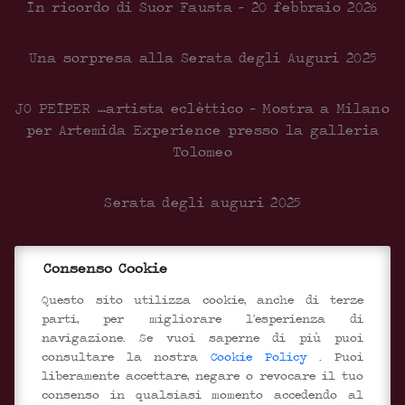
In ricordo di Suor Fausta – 20 febbraio 2026
Una sorpresa alla Serata degli Auguri 2025
JO PEIPER …artista eclèttico – Mostra a Milano
per Artemida Experience presso la galleria
Tolomeo
Serata degli auguri 2025
Inaugurazione del nuovo centro Documentale
Consenso Cookie
SEGUICI SUI SOCIAL
Questo sito utilizza cookie, anche di terze
parti, per migliorare l'esperienza di
navigazione. Se vuoi saperne di più puoi
consultare la nostra
Cookie Policy
. Puoi
liberamente accettare, negare o revocare il tuo
consenso in qualsiasi momento accedendo al