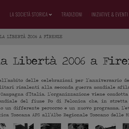
LA SOCIETÀ STORICA
TRADIZIONI
INIZIATIVE & EVENTI
LA LIBERTÀ 2006 A FIRENZE
a Libertà 2006 a Fir
ll’ambito delle celebrazioni per l’anniversario de
ilitari risalenti alla seconda guerra mondiale sfi
 Campagna d’Italia. L’organizzazione viene condotta
ndiale del fiume Po di Felonica che, in stretta
no un differente percorso e un nuovo programma. L’e
tica Toscana APS all’Albo Regionale Toscano delle 