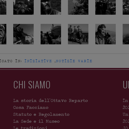
ICATO IN:
INIZIATIVE
,
NOTIZIE VARIE
CHI SIAMO
U
La storia dell’Ottavo Reparto
In
Cosa Facciamo
20
Statuto e Regolamento
Un
La Sede e il Museo
20
Le tradizioni
JO