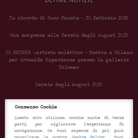
In ricordo di Suor Fausta – 20 febbraio 2026
Una sorpresa alla Serata degli Auguri 2025
JO PEIPER …artista eclèttico – Mostra a Milano
per Artemida Experience presso la galleria
Tolomeo
Serata degli auguri 2025
Inaugurazione del nuovo centro Documentale
Consenso Cookie
SEGUICI SUI SOCIAL
Questo sito utilizza cookie, anche di terze
parti, per migliorare l'esperienza di
navigazione. Se vuoi saperne di più puoi
consultare la nostra
Cookie Policy
. Puoi