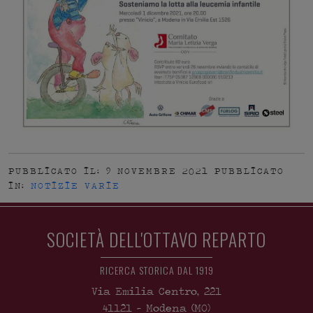
PUBBLICATO IL: 9 NOVEMBRE 2021
PUBBLICATO
IN:
NOTIZIE VARIE
SOCIETÀ DELL'OTTAVO REPARTO
RICERCA STORICA DAL 1919
Via Emilia Centro, 221
41121
-
Modena
(MO)